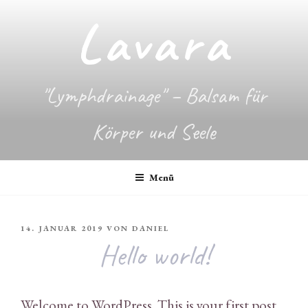
Zum
Lavara
Inhalt
springen
"Lymphdrainage" – Balsam für
Körper und Seele
Menü
VERÖFFENTLICHT
14. JANUAR 2019
VON
DANIEL
AM
Hello world!
Welcome to WordPress. This is your first post.